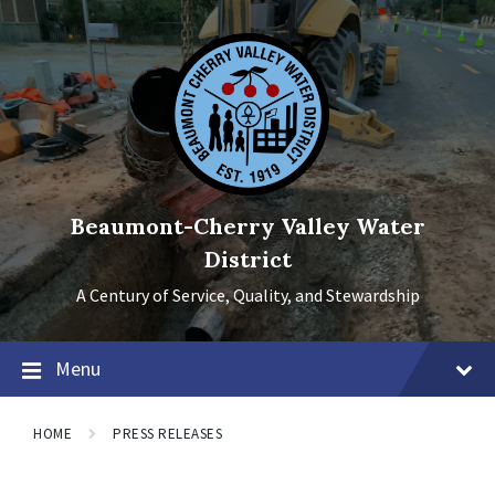
Skip
Skip
Skip
to
to
to
content
main
footer
navigation
Beaumont-Cherry Valley Water
District
A Century of Service, Quality, and Stewardship
Menu
HOME
PRESS RELEASES