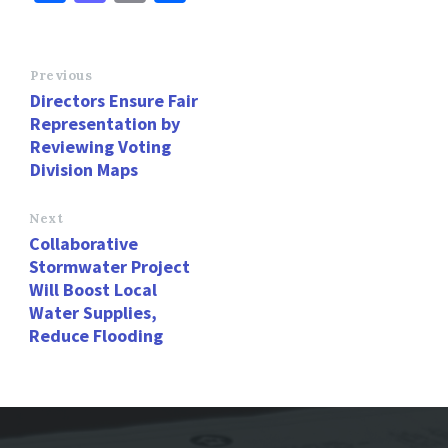
ce
as
m
h
b
to
ai
ar
o
d
l
e
Previous
Directors Ensure Fair
o
o
Representation by
k
n
Reviewing Voting
Division Maps
Next
Collaborative
Stormwater Project
Will Boost Local
Water Supplies,
Reduce Flooding